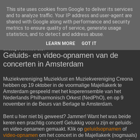
This site uses cookies from Google to deliver its services
Muzieklust Obdam
and to analyze traffic. Your IP address and user-agent are
shared with Google along with performance and security
metrics to ensure quality of service, generate usage
statistics, and to detect and address abuse.
▼
LEARN MORE
GOT IT
dinsdag 9 december 2014
Geluids- en video-opnamen van de
concerten in Amsterdam
Muziekvereniging Muzieklust en Muziekvereniging Creona
hebben op 19 oktober in de voormalige Majellakerk te
Amsterdam gespeeld met het koperensemble van het
Nederlands Philharmonisch Orkest (NedPhO), en op 9
november in de Beurs van Berlage te Amsterdam.
Bent u hier niet bij geweest? Jammer! Want het was beide
keren een prachtig concert! Gelukkig voor u zijn er geluids-
en video-opnamen gemaakt. Klik op
geluidsopnamen
of
video-opnamen
om het concert in de Majellakerk (nogmaals)