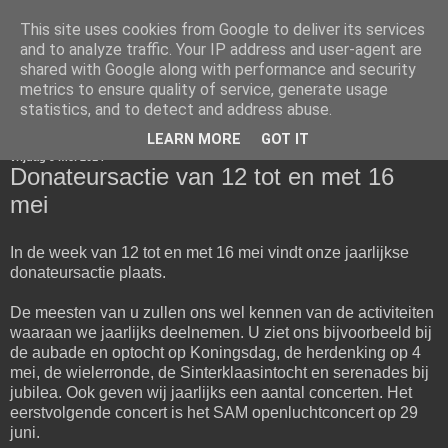
This site uses cookies from Google to deliver its services
Muzieklust Obdam
and to analyze traffic. Your IP address and user-agent are
shared with Google along with performance and security
metrics to ensure quality of service, generate usage
statistics, and to detect and address abuse.
▼
LEARN MORE
GOT IT
vrijdag 9 mei 2014
Donateursactie van 12 tot en met 16
mei
In de week van 12 tot en met 16 mei vindt onze jaarlijkse
donateursactie plaats.
De meesten van u zullen ons wel kennen van de activiteiten
waaraan we jaarlijks deelnemen. U ziet ons bijvoorbeeld bij
de aubade en optocht op Koningsdag, de herdenking op 4
mei, de wielerronde, de Sinterklaasintocht en serenades bij
jubilea. Ook geven wij jaarlijks een aantal concerten. Het
eerstvolgende concert is het SAM openluchtconcert op 29
juni.